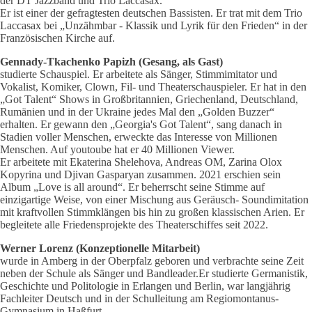
der DT Jazzband und Trio Laccasax.
Er ist einer der gefragtesten deutschen Bassisten. Er trat mit dem Trio
Laccasax bei „Unzähmbar - Klassik und Lyrik für den Frieden“ in der
Französischen Kirche auf.
Gennady-Tkachenko Papizh (Gesang, als Gast)
studierte Schauspiel. Er arbeitete als Sänger, Stimmimitator und
Vokalist, Komiker, Clown, Fil- und Theaterschauspieler. Er hat in den
„Got Talent“ Shows in Großbritannien, Griechenland, Deutschland,
Rumänien und in der Ukraine jedes Mal den „Golden Buzzer“
erhalten. Er gewann den „Georgia's Got Talent“, sang danach in
Stadien voller Menschen, erweckte das Interesse von Millionen
Menschen. Auf youtoube hat er 40 Millionen Viewer.
Er arbeitete mit Ekaterina Shelehova, Andreas OM, Zarina Olox
Kopyrina und Djivan Gasparyan zusammen. 2021 erschien sein
Album „Love is all around“. Er beherrscht seine Stimme auf
einzigartige Weise, von einer Mischung aus Geräusch- Soundimitation
mit kraftvollen Stimmklängen bis hin zu großen klassischen Arien. Er
begleitete alle Friedensprojekte des Theaterschiffes seit 2022.
Werner Lorenz (Konzeptionelle Mitarbeit)
wurde in Amberg in der Oberpfalz geboren und verbrachte seine Zeit
neben der Schule als Sänger und Bandleader.Er studierte Germanistik,
Geschichte und Politologie in Erlangen und Berlin, war langjährig
Fachleiter Deutsch und in der Schulleitung am Regiomontanus-
Gymnasium in Haßfurt.