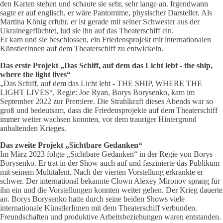
den Karten stehen und schaute sie sehr, sehr lange an. Irgendwann
sagte er auf englisch, er wäre Pantomime, physischer Darsteller. Als
Martina König erfuhr, er ist gerade mit seiner Schwester aus der
Ukrainegeflüchtet, lud sie ihn auf das Theaterschiff ein.
Er kam und sie beschlossen, ein Friedensprojekt mit internationalen
KünstlerInnen auf dem Theaterschiff zu entwickeln.
Das erste Projekt „Das Schiff, auf dem das Licht lebt - the ship,
where the light lives“
„Das Schiff, auf dem das Licht lebt - THE SHIP, WHERE THE
LIGHT LIVES“, Regie: Joe Ryan, Borys Borysenko, kam im
September 2022 zur Premiere. Die Strahlkraft dieses Abends war so
groß und bedeutsam, dass die Friedensprojekte auf dem Theaterschiff
immer weiter wachsen konnten, vor dem trauriger Hintergrund
anhaltenden Krieges.
Das zweite Projekt „Sichtbare Gedanken“
Im März 2023 folgte „Sichtbare Gedanken“ in der Regie von Borys
Borysenko. Er trat in der Show auch auf und faszinierte das Publikum
mit seinem Multitalent. Nach der vierten Vorstellung erkrankte er
schwer. Der international bekannte Clown Alexey Mironov sprang für
ihn ein und die Vorstellungen konnten weiter gehen. Der Krieg dauerte
an. Borys Borysenko hatte durch seine beiden Shows viele
internationale KünstlerInnen mit dem Theaterschiff verbunden.
Freundschaften und produktive Arbeitsbeziehungen waren entstanden.