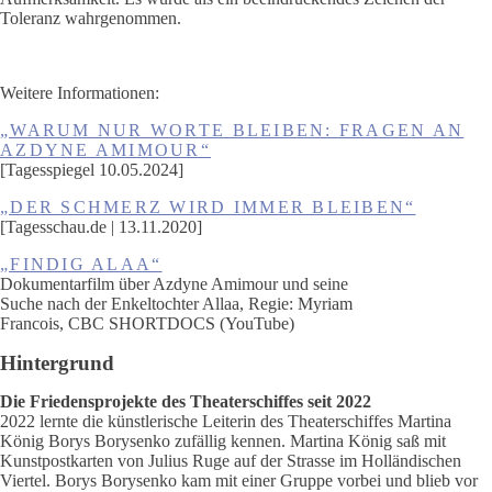
Toleranz wahrgenommen.
Weitere Informationen:
„WARUM NUR WORTE BLEIBEN: FRAGEN AN
AZDYNE AMIMOUR“
[Tagesspiegel 10.05.2024]
„DER SCHMERZ WIRD IMMER BLEIBEN“
[Tagesschau.de | 13.11.2020]
„FINDIG ALAA“
Dokumentarfilm über Azdyne Amimour und seine
Suche nach der Enkeltochter Allaa, Regie: Myriam
Francois, CBC SHORTDOCS (YouTube)
Hintergrund
Die Friedensprojekte des Theaterschiffes seit 2022
2022 lernte die künstlerische Leiterin des Theaterschiffes Martina
König Borys Borysenko zufällig kennen. Martina König saß mit
Kunstpostkarten von Julius Ruge auf der Strasse im Holländischen
Viertel. Borys Borysenko kam mit einer Gruppe vorbei und blieb vor