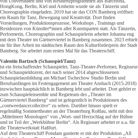
von Universitäten und von Residenzprogrammen aus Barcelona,
HongKong, Berlin, Kiel und Arnheim wurde sie als Tänzerin und
Choreographin eingeladen. 2019 hat sie das CON Bamberg eröffnet:
ein Raum für Tanz, Bewegung und Kreativität. Dort finden
Vorstellungen, Produktionsprozesse, Workshops , Trainings und
Residenzen von Künstler*innen aller Kunstsparten statt. Als Tänzerin,
Performerin, Choreographin und Schauspielerin arbeitet Johanna eng
mit dem Theater im Gärtnerviertel in Bamberg zusammen. 2023 erhielt
sie für ihre Arbeit im städtischen Raum den Kulturförderpreis der Stadt
Bamberg. Sie arbeitet zum ersten Mal für das Theaterschiff.
Valentin Bartzsch (Schauspiel/Tanz)
ist ein freischaffender Schauspieler, Tanz-Theater-Performer, Regisseur
und Schauspieldozent, der nach seiner 2014 abgeschlossenen
Schauspielausbildung am Michael Tschechow Studio Berlin und
Berufsanfängen im Festengagement am Theater Ansbach (2015-2018)
inzwischen hauptsächlich in Bamberg lebt und arbeitet. Dort gehört er
zum Schauspielensemble und Regieteam des „Theater im
Gärtnerviertel Bamberg“ und ist gelegentlich in Produktionen des
„contweedancecollective“ zu sehen. Darüber hinaus spielt er
regelmäßig Sommertheater an der Theaterburg Roßlau, steht mit den
„Mittelmeer Monologen“ von „Wort- und Herzschlag auf der Bühne
und ist Teil der „Werkbühne Berlin“. Als Regissuer arbeitet er u.a. für
die Theaterwerkstatt Haßfurt.
Auf dem Theaterschiff Potsdam gastierte er mit der Produktion „All