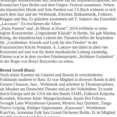
Stolberger Musiksommer auf, arbeitete mit der Kammersymphonie, der
Komischen Oper Berlin und dem Origen- Festival zusammen. Neben
der klassischen Musik und Solo Partiten von J.S.Bach widmete er sich
auch dem Jazz und der Weltmusik, Klezmer, Balkanmusik, Folklore,
Reggae und Ska. Er gründete zusammen mit T. Sattarov das Ensemble
„Laccasax“. Es erschienen die Alben
„Passe Partout“ und „In Music at Home“. 2016 eröffnete er seine
eigene Konzertreihe „Ungezähmte Klassik“ in Berlin. Sie gab Martina
König, der künstlerischen Leiterin des Theaterschiffes die Inspiration
für „Unzähmbar- Klassik und Lyrik für den Frieden“ in der
Französischen Kirche Potsdam. A. Lakisov trat dabei in allen vier
Konzerten auf und war für deren musikalische Leitung zuständig.
Ebenso war er in dem zweiten Friedensprojekt „Sichtbare Gedanken“
in der Regie von Borys Borysenko zu sehen.
Bernd Gesell (Bass)
Nach seiner Karriere als Gitarrist und Bassist in verschiedenen
Folkbands studierte er Bass. Er war Mitglied in diversen Bands in den
Genren Chanson, Jazz , Weltmusik und arbeitete in Theaterprojekten,
als Musiker am Deutschen Theater und an der Volksbühne. Er tourte
durch Europa und die USA mit den Bands JAMS, Folkrock Katjusha
Kozubek, Klezmer Juhle- MangerJazzband, Jazzin Hot Fellows,
Swing& Latin Würzebesser Quartett, Modern Jazz Quinteto, Tango
Nuevo Leipzig, Rüdiger Oppermanns „Karawane“, Worldmusic
KaroVan, Armenian Folk Jazz Grand Orchester Berlin. Er ist Mitglied