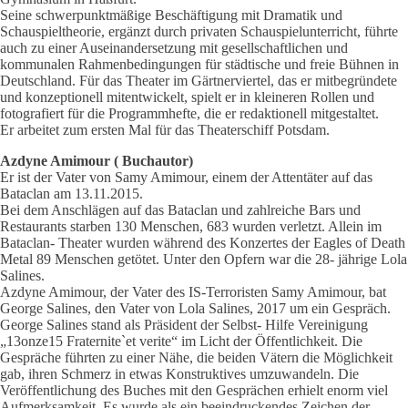
Seine schwerpunktmäßige Beschäftigung mit Dramatik und
Schauspieltheorie, ergänzt durch privaten Schauspielunterricht, führte
auch zu einer Auseinandersetzung mit gesellschaftlichen und
kommunalen Rahmenbedingungen für städtische und freie Bühnen in
Deutschland. Für das Theater im Gärtnerviertel, das er mitbegründete
und konzeptionell mitentwickelt, spielt er in kleineren Rollen und
fotografiert für die Programmhefte, die er redaktionell mitgestaltet.
Er arbeitet zum ersten Mal für das Theaterschiff Potsdam.
Azdyne Amimour ( Buchautor)
Er ist der Vater von Samy Amimour, einem der Attentäter auf das
Bataclan am 13.11.2015.
Bei dem Anschlägen auf das Bataclan und zahlreiche Bars und
Restaurants starben 130 Menschen, 683 wurden verletzt. Allein im
Bataclan- Theater wurden während des Konzertes der Eagles of Death
Metal 89 Menschen getötet. Unter den Opfern war die 28- jährige Lola
Salines.
Azdyne Amimour, der Vater des IS-Terroristen Samy Amimour, bat
George Salines, den Vater von Lola Salines, 2017 um ein Gespräch.
George Salines stand als Präsident der Selbst- Hilfe Vereinigung
„13onze15 Fraternite`et verite“ im Licht der Öffentlichkeit. Die
Gespräche führten zu einer Nähe, die beiden Vätern die Möglichkeit
gab, ihren Schmerz in etwas Konstruktives umzuwandeln. Die
Veröffentlichung des Buches mit den Gesprächen erhielt enorm viel
Aufmerksamkeit. Es wurde als ein beeindruckendes Zeichen der