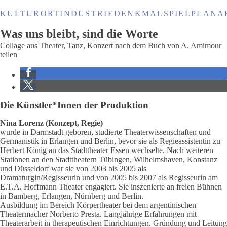
KULTURORT
INDUSTRIEDENKMAL
SPIELPLANA
Was uns bleibt, sind die Worte
Collage aus Theater, Tanz, Konzert nach dem Buch von A. Amimour
teilen
Die Künstler*Innen der Produktion
Nina Lorenz (Konzept, Regie)
wurde in Darmstadt geboren, studierte Theaterwissenschaften und
Germanistik in Erlangen und Berlin, bevor sie als Regieassistentin zu
Herbert König an das Stadttheater Essen wechselte. Nach weiteren
Stationen an den Stadttheatern Tübingen, Wilhelmshaven, Konstanz
und Düsseldorf war sie von 2003 bis 2005 als
Dramaturgin/Regisseurin und von 2005 bis 2007 als Regisseurin am
E.T.A. Hoffmann Theater engagiert. Sie inszenierte an freien Bühnen
in Bamberg, Erlangen, Nürnberg und Berlin.
Ausbildung im Bereich Körpertheater bei dem argentinischen
Theatermacher Norberto Presta. Langjährige Erfahrungen mit
Theaterarbeit in therapeutischen Einrichtungen. Gründung und Leitung