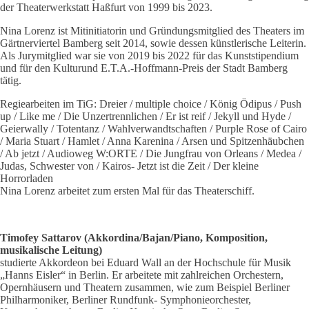
der Theaterwerkstatt Haßfurt von 1999 bis 2023.
Nina Lorenz ist Mitinitiatorin und Gründungsmitglied des Theaters im
Gärtnerviertel Bamberg seit 2014, sowie dessen künstlerische Leiterin.
Als Jurymitglied war sie von 2019 bis 2022 für das Kunststipendium
und für den Kulturund E.T.A.-Hoffmann-Preis der Stadt Bamberg
tätig.
Regiearbeiten im TiG: Dreier / multiple choice / König Ödipus / Push
up / Like me / Die Unzertrennlichen / Er ist reif / Jekyll und Hyde /
Geierwally / Totentanz / Wahlverwandtschaften / Purple Rose of Cairo
/ Maria Stuart / Hamlet / Anna Karenina / Arsen und Spitzenhäubchen
/ Ab jetzt / Audioweg W:ORTE / Die Jungfrau von Orleans / Medea /
Judas, Schwester von / Kairos- Jetzt ist die Zeit / Der kleine
Horrorladen
Nina Lorenz arbeitet zum ersten Mal für das Theaterschiff.
Timofey Sattarov (Akkordina/Bajan/Piano, Komposition,
musikalische Leitung)
studierte Akkordeon bei Eduard Wall an der Hochschule für Musik
„Hanns Eisler“ in Berlin. Er arbeitete mit zahlreichen Orchestern,
Opernhäusern und Theatern zusammen, wie zum Beispiel Berliner
Philharmoniker, Berliner Rundfunk- Symphonieorchester,