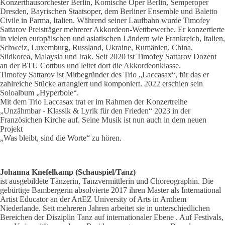
Konzerthausorchester Berlin, Komische Oper Berlin, Semperoper
Dresden, Bayrischen Staatsoper, dem Berliner Ensemble und Baletto
Civile in Parma, Italien. Während seiner Laufbahn wurde Timofey
Sattarov Preisträger mehrerer Akkordeon-Wettbewerbe. Er konzertierte
in vielen europäischen und asiatischen Ländern wie Frankreich, Italien,
Schweiz, Luxemburg, Russland, Ukraine, Rumänien, China,
Südkorea, Malaysia und Irak. Seit 2020 ist Timofey Sattarov Dozent
an der BTU Cottbus und leitet dort die Akkordeonklasse.
Timofey Sattarov ist Mitbegründer des Trio „Laccasax“, für das er
zahlreiche Stücke arrangiert und komponiert. 2022 erschien sein
Soloalbum „Hyperbole“.
Mit dem Trio Laccasax trat er im Rahmen der Konzertreihe
„Unzähmbar - Klassik & Lyrik für den Frieden“ 2023 in der
Französichen Kirche auf. Seine Musik ist nun auch in dem neuen
Projekt
„Was bleibt, sind die Worte“ zu hören.
Johanna Knefelkamp (Schauspiel/Tanz)
ist ausgebildete Tänzerin, Tanzvermittlerin und Choreographin. Die
gebürtige Bambergerin absolvierte 2017 ihren Master als International
Artist Educator an der ArtEZ University of Arts in Arnhem
Niederlande. Seit mehreren Jahren arbeitet sie in unterschiedlichen
Bereichen der Disziplin Tanz auf internationaler Ebene . Auf Festivals,