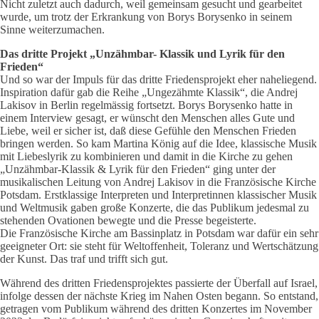
Nicht zuletzt auch dadurch, weil gemeinsam gesucht und gearbeitet
wurde, um trotz der Erkrankung von Borys Borysenko in seinem
Sinne weiterzumachen.
Das dritte Projekt „Unzähmbar- Klassik und Lyrik für den
Frieden“
Und so war der Impuls für das dritte Friedensprojekt eher naheliegend.
Inspiration dafür gab die Reihe „Ungezähmte Klassik“, die Andrej
Lakisov in Berlin regelmässig fortsetzt. Borys Borysenko hatte in
einem Interview gesagt, er wünscht den Menschen alles Gute und
Liebe, weil er sicher ist, daß diese Gefühle den Menschen Frieden
bringen werden. So kam Martina König auf die Idee, klassische Musik
mit Liebeslyrik zu kombinieren und damit in die Kirche zu gehen
„Unzähmbar-Klassik & Lyrik für den Frieden“ ging unter der
musikalischen Leitung von Andrej Lakisov in die Französische Kirche
Potsdam. Erstklassige Interpreten und Interpretinnen klassischer Musik
und Weltmusik gaben große Konzerte, die das Publikum jedesmal zu
stehenden Ovationen bewegte und die Presse begeisterte.
Die Französische Kirche am Bassinplatz in Potsdam war dafür ein sehr
geeigneter Ort: sie steht für Weltoffenheit, Toleranz und Wertschätzung
der Kunst. Das traf und trifft sich gut.
Während des dritten Friedensprojektes passierte der Überfall auf Israel,
infolge dessen der nächste Krieg im Nahen Osten begann. So entstand,
getragen vom Publikum während des dritten Konzertes im November