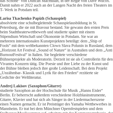
das Schöne“ von Duncan Macmillan, in der Regie von Dave Wilcox.
Damit nahm er 2022 auch an der Langen Nacht des freien Theaters im
T- Werk in Potsdam teil.
Larisa Tkachenko Papizh (Schauspiel)
absolvierte eine schulbegleitende Schauspielausbildung in St.
Petersburg, die sie mit Bravour bestand. Sie gewann den ersten Preis
beim Stadttheaterwettbewerb und studierte später mit einem
Stipendium Wirtschaft und Ökonomie in Potsdam. Sie war an
mehreren internationalen Kunstprojekten beteiligt: dem „Ship of
Fools“ mit dem weltbekannten Clown Slava Polunin in Russland, dem
„Horizont Art Festival „Sound of Nature“ in Australien und dem „Anti
BurnoutFestival“ in Italien. Sie begleitete verschiedene
Bühnenprojekte als Moderatorin. Derzeit ist sie als Controllerin für den
Vivantes Konzern tätig. Die Poesie und ihre Liebe zu der Kunst und
der Bühne bleiben jedoch ihre große Leidenschaft. Bei dem Projekt
„Unzähmbar- Klassik und Lyrik für den Frieden“ rezitierte sie
Gedichte der Weltliteratur.
Andrej Lakisov (Saxophon/Gitarre)
studierte Saxophon an der Hochschule für Musik „Hanns Eisler“
Berlin. Er beherrscht außerdem verschiedene Holzblasinstrumente,
Gitarre, Klavier und hat sich als Sänger in der Liedermacherszene
einen Namen gemacht. Er ist Preisträger des Yamaha Wettbewerbes in
Mannheim. Er trat bei dem Münchner Opernfestspielen und dem