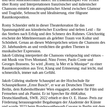
über Romy und Interpretationen französischer und italienischer
Chansons entsteht ein atmosphärischer Abend zwischen Glamour
und Tragödie, Sehnsucht und Idealisierung, eine filigrane
Raumkonposition.
Romy Schneider steht in dieser Theaterkreation für das
Spannungsfeld aus künstlerischer Exzellenz und tiefem Leid – für
das Streben nach Erfolg und den Schmerz des Ruhmes. Gleichzeitig
erscheint der Mittelmeerraum als gelebter Traum von Kultur und
Schönheit. Genau an diesen Widersprüchen setzen die Chansons des
20. Jahrhunderts an und verdichten die großen Themen in
musikalischer Expression.
Jakob Gühring interpretiert die Chansons vielsprachig und virtuos –
mit Musik von Yves Montand, Nino Ferrer, Paolo Conte und
Georges Brassens. So wird „Romy, la Mer et la Musique“ zu einer
Raumkomposition aus Text, Klang und Erinnerung: mal leicht, mal
schmerzlich, immer nah am Gefühl.
Jakob Gühring studierte Schauspiel an der Hochschule für
Schauspielkunst „Ernst Busch“, er war an Deutschen Theater
Berlin, dem Rabenhoftheater Wien engagiert, arbeitete für Film und
Fernsehen und als Pianist. Er ist Sprecher für rbbKultur,
Deutschlandfunk, SWR. 2022 erhielt er den O. E. Hasse- Preis zur
Förderung herausragender Begabungen der Akademie der Künste
und wurde 2023 beim Bundeswettbewerb Gesang in Berlin mit dem