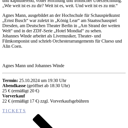
und kapitulierend, voller Hoffnung und ironischer Überzeichnung.
„Wie weit ist es zu dir? Weit ist es, weit. Und weit ist es zu mir.“
Agnes Mann, ausgebildet an der Hochschule für Schauspielkunst
„Ernst Busch“ war zuletzt in „König Lear“ am Staatsschauspiel
Dresden, am Deutschen Theater Berlin in „Am Strand der weiten
Welt“ und in der ZDF-Serie „Hotel Mondial“ zu sehen.
Johannes Winde arbeitet als Livemusiker, Theater- und
Filmkomponist und schrieb Orchesterarrangements für Clueso und
Alin Coen.
Agnes Mann und Johannes Winde
Termin:
25.10.2024 um 19:30 Uhr
Abendkasse
(geöffnet ab 18:30 Uhr)
25 € (ermäßigt 20 €)
Vorverkauf
22 € (ermäßigt 17 €) zzgl. Vorverkaufsgebühren
TICKETS