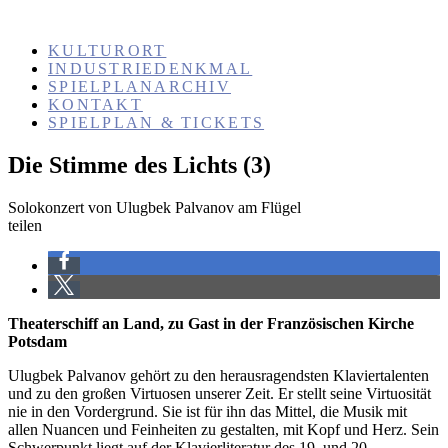
KULTURORT
INDUSTRIEDENKMAL
SPIELPLANARCHIV
KONTAKT
SPIELPLAN & TICKETS
Die Stimme des Lichts (3)
Solokonzert von Ulugbek Palvanov am Flügel
teilen
Theaterschiff an Land, zu Gast in der Französischen Kirche
Potsdam
Ulugbek Palvanov gehört zu den herausragendsten Klaviertalenten
und zu den großen Virtuosen unserer Zeit. Er stellt seine Virtuosität
nie in den Vordergrund. Sie ist für ihn das Mittel, die Musik mit
allen Nuancen und Feinheiten zu gestalten, mit Kopf und Herz. Sein
Schwerpunkt liegt auf der Klavierliteratur des 19. und 20.