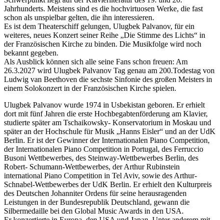
Jahrhunderts. Meistens sind es die hochvirtuosen Werke, die fast
schon als unspielbar gelten, die ihn interessieren.
Es ist dem Theaterschiff gelungen, Ulugbek Palvanov, für ein
weiteres, neues Konzert seiner Reihe „Die Stimme des Lichts“ in
der Französischen Kirche zu binden. Die Musikfolge wird noch
bekannt gegeben.
Als Ausblick können sich alle seine Fans schon freuen: Am
26.3.2027 wird Ulugbek Palvanov Tag genau am 200.Todestag von
Ludwig van Beethoven die sechste Sinfonie des großen Meisters in
einem Solokonzert in der Französischen Kirche spielen.
Ulugbek Palvanov wurde 1974 in Usbekistan geboren. Er erhielt
dort mit fünf Jahren die erste Hochbegabtenförderung am Klavier,
studierte später am Tschaikowsky- Konservatorium in Moskau und
später an der Hochschule für Musik „Hanns Eisler“ und an der UdK
Berlin. Er ist der Gewinner der Internationalen Piano Competition,
der Internationalen Piano Competition in Portugal, des Ferruccio
Busoni Wettbewerbes, des Steinway-Wettbewerbes Berlin, des
Robert- Schumann-Wettbewerbes, der Arthur Rubinstein
international Piano Competition in Tel Aviv, sowie des Arthur-
Schnabel-Wettbewerbes der UdK Berlin. Er erhielt den Kulturpreis
des Deutschen Johanniter Ordens für seine herausragenden
Leistungen in der Bundesrepublik Deutschland, gewann die
Silbermedaille bei den Global Music Awards in den USA.
Er konzertierte in Europa, den USA und Japan. Unter anderem mit