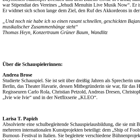
war Stipendiat des Vereines „Jehudi Menuhin Live Musik Now“. Er is
Er widmet sich schon lange dem Ziel, den Ruf des Akkordeons in der 
„Und noch nie habe ich so einen rasant schnellen, geschickten Bajans
musikalischer Zusammenhänge steht“
Thomas Heyn, Konzertraum Grüner Baum, Wandlitz
Über die Schauspielerinnen:
Andrea Brose
Studierte Schauspiel. Sie ist seit über dreißig Jahren als Sprecherin 
Berlin, das Theater Havarie, dessen Mitbegründerin sie war, für das 
Regisseuren Carlo Rola, Christian Petzold, Andreas Dresen, Christop
„Ivie wie Ivie“ und in der Netflixserie „KLEO“.
Larisa T. Papizh
Absolvierte eine schulbegleitende Schauspielausbildung, die sie mit 
mehreren internationalen Kunstprojekten beteiligt: dem „Ship of Fo
Burnout- Festival in Italien. Sie begleitete verschiedene Bühnenproje