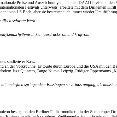
ternationale Preise und Auszeichnungen, u.a. den DAAD Preis und den 
nternationalen Festivals unterwegs, arbeitete mit dem Dirigenten Kiri
ationen“ von J.S.Bach, aber sie bestreitet auch immer wieder Uraufführ
 teuflisch schwere Werk“
eluykina..rhythmisch klar, ausdrucksvoll und kraftvoll.“
nds studierte er Bass.
r und an der Volksbühne. Er tourte durch Europa und die USA mit den
, Modern Jazz Quinteto, Tango Nuevo Leipzig, Rüdiger Oppermanns 
r mit mehrfach springendem Bassbogen so virtuos umging, als müsste e
nieorchester, mit den Berliner Philharmonikern, in der Semperoper Dre
en. Er gewann etliche Akkordeon- Wettbewerbe, trat in Frankreich, Ita