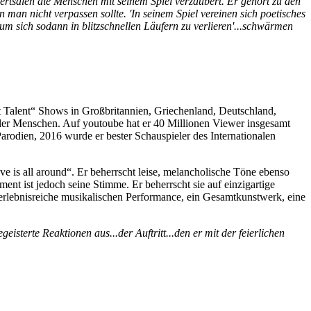
tsälen die Menschen mit seinem Spiel verzaubert. Er gehört zu den
n man nicht verpassen sollte. 'In seinem Spiel vereinen sich poetisches
m sich sodann in blitzschnellen Läufern zu verlieren'...schwärmen
ot Talent“ Shows in Großbritannien, Griechenland, Deutschland,
ler Menschen. Auf youtoube hat er 40 Millionen Viewer insgesamt
arodien, 2016 wurde er bester Schauspieler des Internationalen
is all around“. Er beherrscht leise, melancholische Töne ebenso
ent ist jedoch seine Stimme. Er beherrscht sie auf einzigartige
rerlebnisreiche musikalischen Performance, ein Gesamtkunstwerk, eine
sterte Reaktionen aus...der Auftritt...den er mit der feierlichen