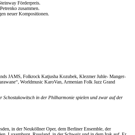
Steinway Förderpreis.
ll Petrenko zusammen.
ungen neuer Kompositionen.
 Bands JAMS, Folkrock Katjusha Kozubek, Klezmer Juhle- Manger-
„Karawane“, Worldmusic KaroVan, Armenian Folk Jazz Grand
r Schostakowitsch in der Philharmonie spielen und zwar auf der
sden, in der Neuköllner Oper, dem Berliner Ensemble, der
lien, Luxemburg, Russland, in der Schweiz und in dem Irak auf. Er