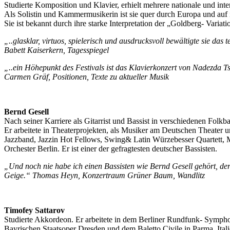
Studierte Komposition und Klavier, erhielt mehrere nationale und in
Als Solistin und Kammermusikerin ist sie quer durch Europa und auf i
Sie ist bekannt durch ihre starke Interpretation der „Goldberg- Vari
„..glasklar, virtuos, spielerisch und ausdrucksvoll bewältigte sie das
Babett Kaiserkern, Tagesspiegel
„..ein Höhepunkt des Festivals ist das Klavierkonzert von Nadezda Ts
Carmen Gräf, Positionen, Texte zu aktueller Musik
Bernd Gesell
Nach seiner Karriere als Gitarrist und Bassist in verschiedenen Folkba
Er arbeitete in Theaterprojekten, als Musiker am Deutschen Theate
Jazzband, Jazzin Hot Fellows, Swing& Latin Würzebesser Quartett
Orchester Berlin. Er ist einer der gefragtesten deutscher Bassisten.
„Und noch nie habe ich einen Bassisten wie Bernd Gesell gehört, de
Geige.“ Thomas Heyn, Konzertraum Grüner Baum, Wandlitz
Timofey Sattarov
Studierte Akkordeon. Er arbeitete in dem Berliner Rundfunk- Sympho
Bayrischen Staatsoper Dresden und dem Baletto Civile in Parma, Itali