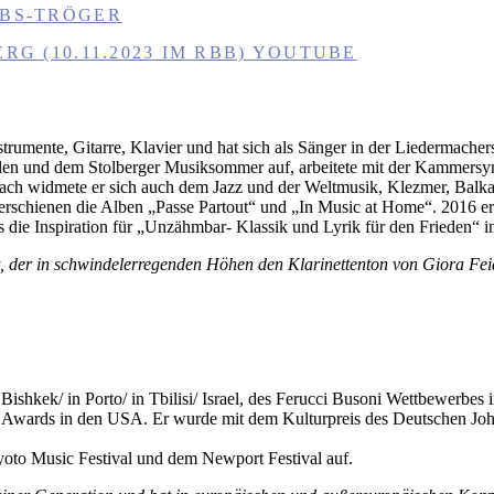
EBS-TRÖGER
RG (10.11.2023 IM RBB) YOUTUBE
trumente, Gitarre, Klavier und hat sich als Sänger in der Liedermache
len und dem Stolberger Musiksommer auf, arbeitete mit der Kammersy
ach widmete er sich auch dem Jazz und der Weltmusik, Klezmer, Balk
rschienen die Alben „Passe Partout“ und „In Music at Home“. 2016 erö
es die Inspiration für „Unzähmbar- Klassik und Lyrik für den Frieden“ 
, der in schwindelerregenden Höhen den Klarinettenton von Giora Feidma
in Bishkek/ in Porto/ in Tbilisi/ Israel, des Ferucci Busoni Wettbewerb
 Awards in den USA. Er wurde mit dem Kulturpreis des Deutschen Joha
Kyoto Music Festival und dem Newport Festival auf.