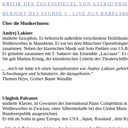
KRITIK DES TAGESSPIEGEL VON ASTRID PRI
BERICHT DES STUDIO 3 - LIVE AUS BABELSBE
Über die MusikerInnen:
Andrej Lakisov
studierte Saxophon. Er beherrscht außerdem verschiedene Holzblasins
Wettbewerbes in Mannheim. Er trat bei dem Münchner Opernfestspie
zusammen. Neben der klassischen Musik und Solo Partiten von J.S.B
Er gründete zusammen mit T. Sattarov das Ensemble „Laccasax“. Es e
Sie gab Martina König, der künstlerischen Leiterin des Theaterschiff
„ ..noch nie hatte ich einen Saxophonisten wie Andrey Lakisov gehört
Schwebungen und Schmatzern, die dazugehören.“
Thomas Heyn, Grüner Baum Wandlitz
Ulugbek Palvanov
studierte Klavier, ist Gewinner der International Piano Competition 
Wettbewerbes in Zwickau, einer Silbermedaille bei den Global Music
Bundesrepublik ausgezeichnet.
Er tritt als Solist in ganz Europa, den USA , Japan, Russland , dem 