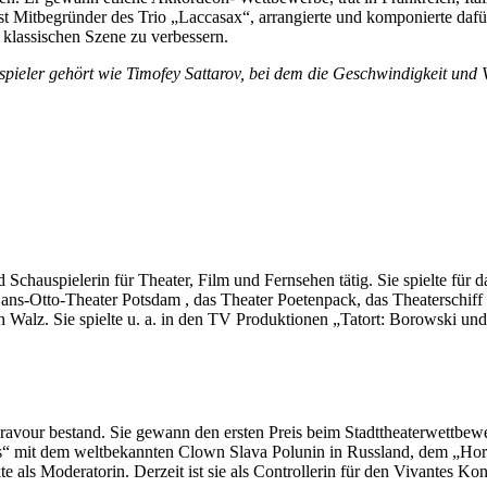
t Mitbegründer des Trio „Laccasax“, arrangierte und komponierte dafür
klassischen Szene zu verbessern.
pieler gehört wie Timofey Sattarov, bei dem die Geschwindigkeit und Vir
und Schauspielerin für Theater, Film und Fernsehen tätig. Sie spielte fü
Hans-Otto-Theater Potsdam , das Theater Poetenpack, das Theaterschiff
h Walz. Sie spielte u. a. in den TV Produktionen „Tatort: Borowski u
Bravour bestand. Sie gewann den ersten Preis beim Stadttheaterwettbew
ols“ mit dem weltbekannten Clown Slava Polunin in Russland, dem „Hori
kte als Moderatorin. Derzeit ist sie als Controllerin für den Vivantes K