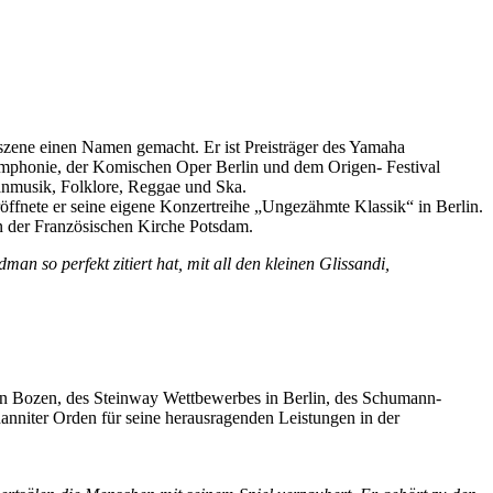
rszene einen Namen gemacht. Er ist Preisträger des Yamaha
mphonie, der Komischen Oper Berlin und dem Origen- Festival
anmusik, Folklore, Reggae und Ska.
ffnete er seine eigene Konzertreihe „Ungezähmte Klassik“ in Berlin.
in der Französischen Kirche Potsdam.
n so perfekt zitiert hat, mit all den kleinen Glissandi,
es in Bozen, des Steinway Wettbewerbes in Berlin, des Schumann-
nniter Orden für seine herausragenden Leistungen in der