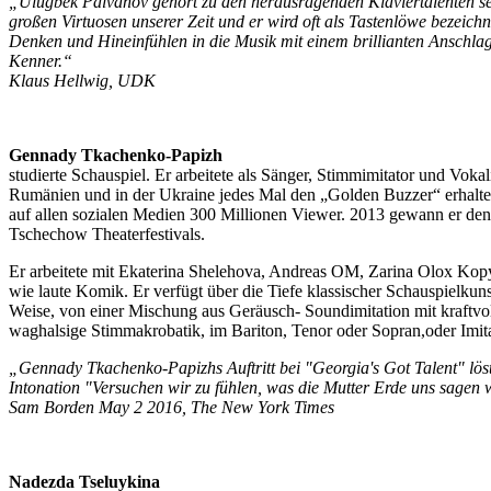
„Ulugbek Palvanov gehört zu den herausragenden Klaviertalenten se
großen Virtuosen unserer Zeit und er wird oft als Tastenlöwe bezeichne
Denken und Hineinfühlen in die Musik mit einem brillianten Anschlag
Kenner.“
Klaus Hellwig, UDK
Gennady Tkachenko-Papizh
studierte Schauspiel. Er arbeitete als Sänger, Stimmimitator und Vok
Rumänien und in der Ukraine jedes Mal den „Golden Buzzer“ erhalten
auf allen sozialen Medien 300 Millionen Viewer. 2013 gewann er den P
Tschechow Theaterfestivals.
Er arbeitete mit Ekaterina Shelehova, Andreas OM, Zarina Olox Kopy
wie laute Komik. Er verfügt über die Tiefe klassischer Schauspielkuns
Weise, von einer Mischung aus Geräusch- Soundimitation mit kraftvol
waghalsige Stimmakrobatik, im Bariton, Tenor oder Sopran,oder Imi
„Gennady Tkachenko-Papizhs Auftritt bei "Georgia's Got Talent" löste
Intonation "Versuchen wir zu fühlen, was die Mutter Erde uns sagen wi
Sam Borden May 2 2016, The New York Times
Nadezda Tseluykina