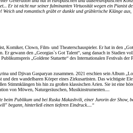
iner Generation und hat in europäischen und außereuropäischen Konzer
t... Er ist nicht nur seiner fulminanten Virtuosität wegen ein Pianist de
! Weich und romantisch gräbt er dunkle und grüblerische Klänge aus, u
alist, Komiker, Clown, Film- und Theaterschauspieler. Er hat in den „G
. Er gewann den „Georgias`s Got Talent“, sang danach in Stadien vol
ublikumspreis „Goldene Statuette“ des Internationalen Festivals der P
rina und Djivan Gasparyan zusammen. 2021 erschien sein Album „Love 
t und den wandelbaren Körper eines Zirkusartisten. Das wichtigste Elem
len Stimmklängen bis hin zu großen klassischen Arien. Sie ist eine hö
tation von Möwen, Naturgeräuschen, Musikinstrumenten....
 beim Publikum und bei Ruska Makashvili, einer Jurorin der Show, begei
ll" begann, hinterließ einen tieferen Eindruck....“