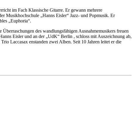
rricht im Fach Klassische Gitarre. Er gewann mehrere
n der Musikhochschule „Hanns Eisler“ Jazz- und Popmusik. Er
bles „Euphoria“.
 neue Überraschungen des wandlungsfähigen Ausnahmemusikers freuen
„Hanns Eisler und an der „UdK“ Berlin , schloss mit Auszeichnung ab,
rio Laccasax enstanden zwei Alben. Seit 10 Jahren leitet er die