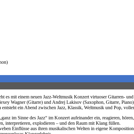
hon)
eht es mit einem neuen Jazz-Weltmusik Konzert virtuoser Gitarren- un
lexey Wagner (Gitarre) und Andrej Lakisov (Saxophon, Gitarre, Piano) 
 entsteht ein Abend zwischen Jazz, Klassik, Weltmusik und Pop, voll
nz im Sinne des Jazz“ im Konzert aufeinander ein, reagieren, hören, t
n, interpretieren, explodieren – und den Raum mit Klang füllen.
weben Einflüsse aus ihren musikalischen Welten in eigene Kompositio
grenzenloses Klangerlebnis.