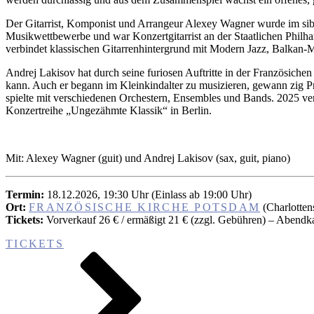
Der Gitarrist, Komponist und Arrangeur Alexey Wagner wurde im sibi
Musikwettbewerbe und war Konzertgitarrist an der Staatlichen Philh
verbindet klassischen Gitarrenhintergrund mit Modern Jazz, Balkan-
Andrej Lakisov hat durch seine furiosen Auftritte in der Französi
kann. Auch er begann im Kleinkindalter zu musizieren, gewann zig Pr
spielte mit verschiedenen Orchestern, Ensembles und Bands. 2025 ver
Konzertreihe „Ungezähmte Klassik“ in Berlin.
Mit: Alexey Wagner (guit) und Andrej Lakisov (sax, guit, piano)
Termin:
18.12.2026, 19:30 Uhr (Einlass ab 19:00 Uhr)
Ort:
FRANZÖSISCHE KIRCHE POTSDAM
(Charlotten
Tickets:
Vorverkauf 26 € / ermäßigt 21 € (zzgl. Gebühren) – Abendka
TICKETS