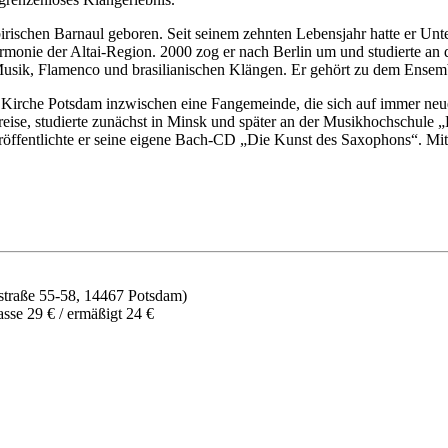
rischen Barnaul geboren. Seit seinem zehnten Lebensjahr hatte er Unte
armonie der Altai-Region. 2000 zog er nach Berlin um und studierte a
Musik, Flamenco und brasilianischen Klängen. Er gehört zu dem Ensem
chen Kirche Potsdam inzwischen eine Fangemeinde, die sich auf immer
eise, studierte zunächst in Minsk und später an der Musikhochschule 
öffentlichte er seine eigene Bach-CD „Die Kunst des Saxophons“. Mit T
straße 55-58, 14467 Potsdam)
sse 29 € / ermäßigt 24 €