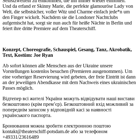
Selbstzweifeln zu entkommen, die ihn immer wieder einholten.
Und da erfand er Skinny Marie, die perfekte glamouröse Lady von
Welt, die selbstsicher, voller Witz und Charme einfach jede*n um
den Finger wickelt. Nachdem sie die Londoner Nachtclubs
aufgemischt hat, sorgt sie nun auch für heiße Nächte in Berlin und
feiert ihre dritte Premiere auf dem Theaterschiff.
Konzept, Choreografie, Schauspiel, Gesang, Tanz, Akrobatik,
Text, Kostüm: Joe Ryan
Ab sofort können alle Menschen aus der Ukraine unsere
Vorstellungen kostenlos besuchen (Premieren ausgenommen). Um
eine vorheriger Reservierung wird gebeten, der freie Eintritt ist dann
an der jeweiligen Abendkasse mit dem Nachweis eines ukrainischen
Passes möglich.
Відтепер всі жителі України можуть відвідувати наші вистави
безкоштовно (крім прем’єр). Безкоштовний вхід можливий за
попереднім записом у відповідній касі за наявності
українського паспорта.
Бронювання можна зробити електронною поштою
kontakt@theaterschiff-potsdam.de або за телефоном
+49331/23616489