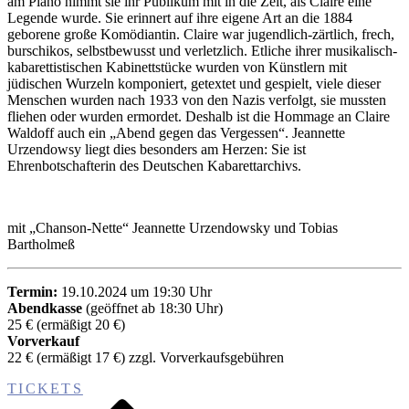
am Piano nimmt sie ihr Publikum mit in die Zeit, als Claire eine
Legende wurde. Sie erinnert auf ihre eigene Art an die 1884
geborene große Komödiantin. Claire war jugendlich-zärtlich, frech,
burschikos, selbstbewusst und verletzlich. Etliche ihrer musikalisch-
kabarettistischen Kabinettstücke wurden von Künstlern mit
jüdischen Wurzeln komponiert, getextet und gespielt, viele dieser
Menschen wurden nach 1933 von den Nazis verfolgt, sie mussten
fliehen oder wurden ermordet. Deshalb ist die Hommage an Claire
Waldoff auch ein „Abend gegen das Vergessen“. Jeannette
Urzendowsy liegt dies besonders am Herzen: Sie ist
Ehrenbotschafterin des Deutschen Kabarettarchivs.
mit „Chanson-Nette“ Jeannette Urzendowsky und Tobias
Bartholmeß
Termin:
19.10.2024 um 19:30 Uhr
Abendkasse
(geöffnet ab 18:30 Uhr)
25 € (ermäßigt 20 €)
Vorverkauf
22 € (ermäßigt 17 €) zzgl. Vorverkaufsgebühren
TICKETS